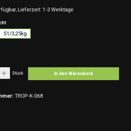
fügbar, Lieferzeit: 1-3 Werktage
auswählen
cht
51/3,25kg
Option ist zurzeit nicht verfügbar.)
n
 Option ist zurzeit nicht verfügbar.)
Gib den gewünschten Wert ein oder benutze die Schaltflächen um die Anzahl zu e
Stück
In den Warenkorb
mmer:
TROP-K-068