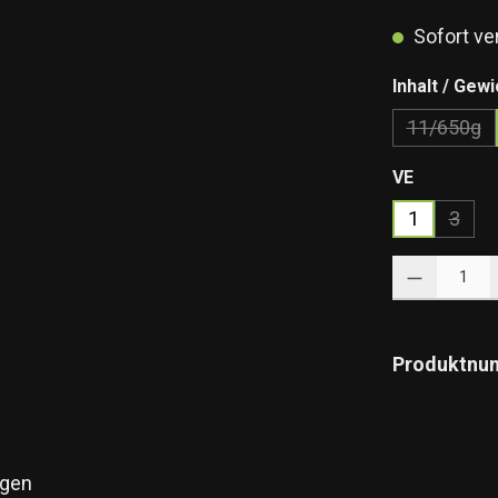
Sofort ver
Inhalt / Gewi
11/650g
(Diese 
auswähle
VE
1
3
(Diese
Produkt Anzahl: 
Produktnu
gen