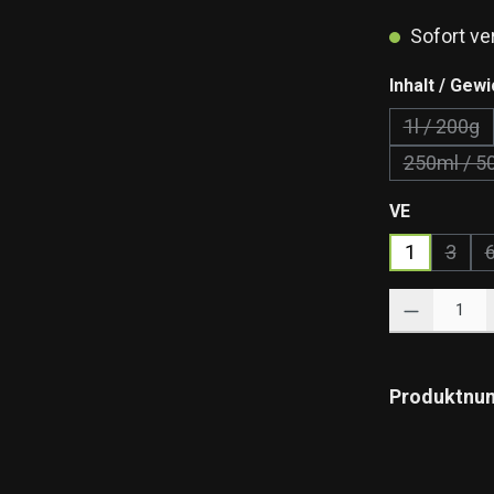
Sofort ver
Inhalt / Gewi
1l / 200g
(Diese 
250ml / 5
(Dies
auswähle
VE
1
3
(Diese
Produkt Anzahl: 
Produktnu