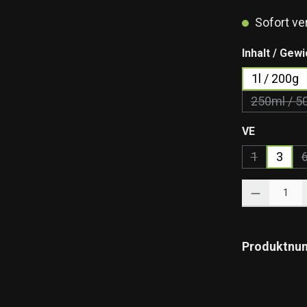
Sofort ver
Inhalt / Gewi
1l / 200g
250ml / 5
(Dies
auswähle
VE
1
3
(Diese Optio
Produkt Anzahl: 
Produktnu