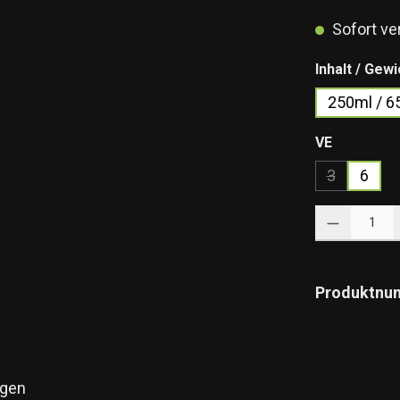
Sofort ver
Inhalt / Gewi
250ml / 6
auswähle
VE
3
6
(Diese Optio
Produkt Anzahl: 
Produktnu
gen