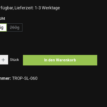
fügbar, Lieferzeit: 1-3 Werktage
auswählen
cht
5g
260g
(Diese Option ist zurzeit nicht verfügbar.)
n
n ist zurzeit nicht verfügbar.)
Gib den gewünschten Wert ein oder benutze die Schaltflächen um die Anzahl zu e
Stück
In den Warenkorb
mmer:
TROP-SL-060