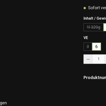
Sofort ver
Inhalt / Gewi
1l 320g
(Diese O
auswähle
VE
3
6
(Diese Optio
Produkt Anzahl: 
Produktnu
gen