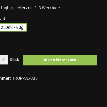
fügbar, Lieferzeit: 1-3 Werktage
auswählen
cht
250ml / 80g
ption ist zurzeit nicht verfügbar.)
n
n ist zurzeit nicht verfügbar.)
Gib den gewünschten Wert ein oder benutze die Schaltflächen um die Anzahl zu e
Stück
In den Warenkorb
mmer:
TROP-SL-005