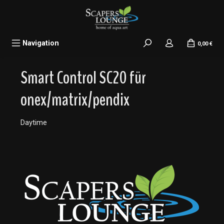
alt springen
Navigation
0,00 €
Smart Control SC20 für
onex/matrix/pendix
Daytime
Bildergalerie überspringen