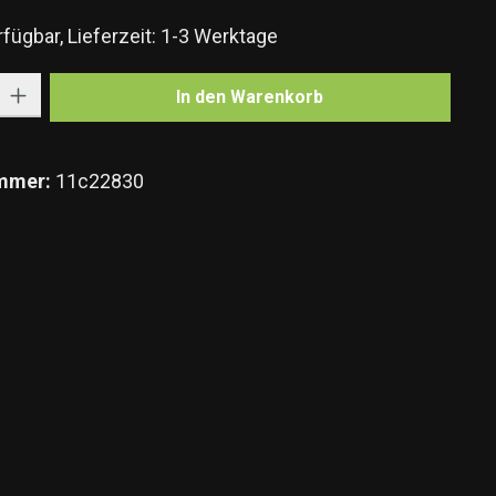
fügbar, Lieferzeit: 1-3 Werktage
Gib den gewünschten Wert ein oder benutze die Schaltflächen um die Anzahl zu e
In den Warenkorb
mmer:
11c22830