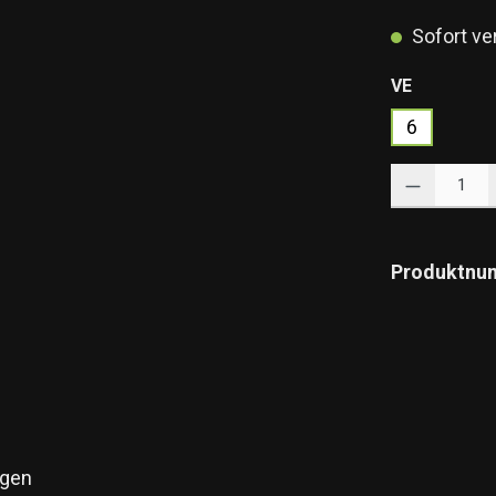
Sofort ver
auswähle
VE
6
Produkt Anzahl: 
Produktnu
gen