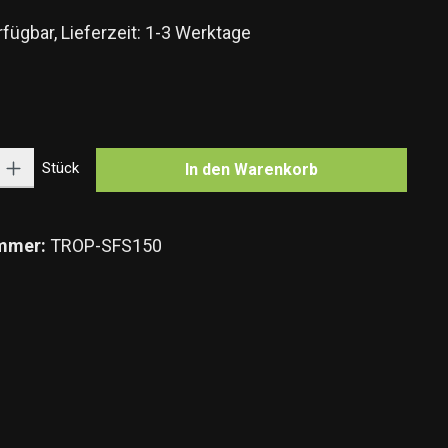
fügbar, Lieferzeit: 1-3 Werktage
n
Gib den gewünschten Wert ein oder benutze die Schaltflächen um die Anzahl zu e
Stück
In den Warenkorb
mmer:
TROP-SFS150