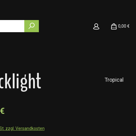
0,00 €
cklight
Tropical
 €
wSt. zzgl. Versandkosten