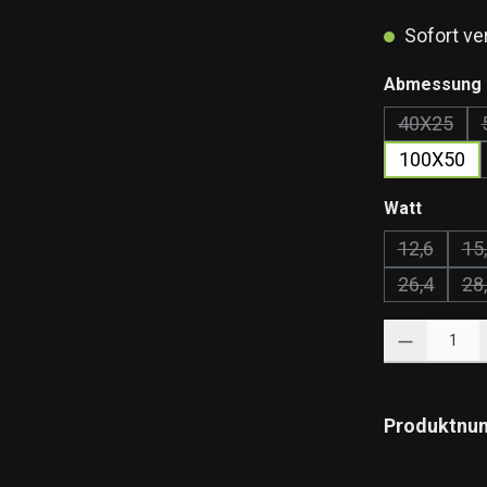
Sofort ver
Abmessung 
40X25
(Diese O
100X50
auswäh
Watt
12,6
15
(Diese Opt
26,4
28
(Diese Opt
Produkt Anzahl: 
Produktnu