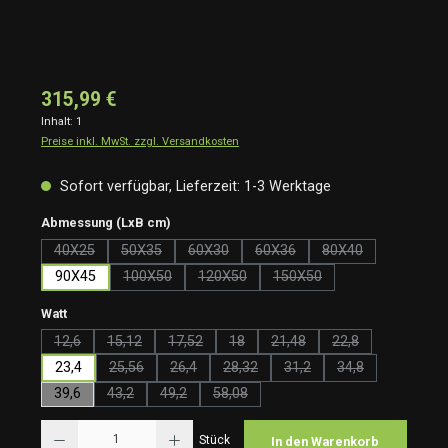
315,99 €
Inhalt:
1
Preise inkl. MwSt. zzgl. Versandkosten
Sofort verfügbar, Lieferzeit: 1-3 Werktage
auswählen
Abmessung (LxB cm)
40X25
50X35
60X30
60X36
80X40
(Diese Option ist zurzeit nicht verfügbar.)
(Diese Option ist zurzeit nicht verfügbar.)
(Diese Option ist zurzeit nicht verfügbar.)
(Diese Option ist zurzeit nicht 
(Diese Option ist z
90X45
100X50
120X50
150X50
(Diese Option ist zurzeit nicht verfügbar.)
(Diese Option ist zurzeit nicht verfügbar.
(Diese Option ist zurzeit ni
auswählen
Watt
12,6
15,12
17,52
18
21,48
22,8
(Diese Option ist zurzeit nicht verfügbar.)
(Diese Option ist zurzeit nicht verfügbar.)
(Diese Option ist zurzeit nicht verfügbar.)
(Diese Option ist zurzeit nicht verfügb
(Diese Option ist zurzeit nic
(Diese Option ist z
23,4
25,56
26,4
28,32
31,2
34,8
(Diese Option ist zurzeit nicht verfügbar.)
(Diese Option ist zurzeit nicht verfügbar.)
(Diese Option ist zurzeit nicht verfüg
(Diese Option ist zurzeit ni
(Diese Option ist 
39,6
43,2
49,2
58,08
(Diese Option ist zurzeit nicht verfügbar.)
(Diese Option ist zurzeit nicht verfügbar.)
(Diese Option ist zurzeit nicht verfügba
Produkt Anzahl: Gib den gewünschten Wert ein oder benutze die Schaltflächen um die Anzah
Stück
In den Warenkorb