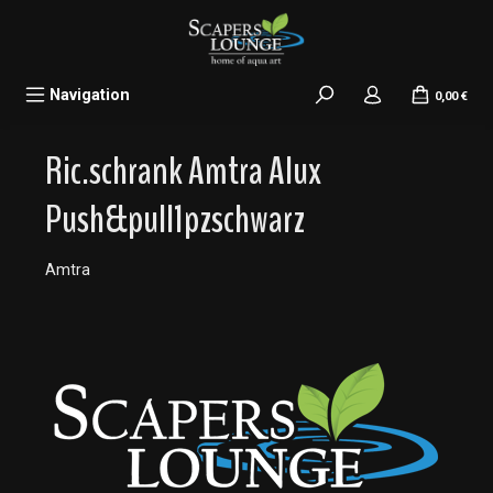
alt springen
Navigation
0,00 €
Ric.schrank Amtra Alux
Push&pull1pzschwarz
Amtra
Bildergalerie überspringen