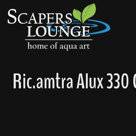
springen
Zur Hauptnavigation springen
Ric.amtra Alux 330
Bildergalerie überspringen