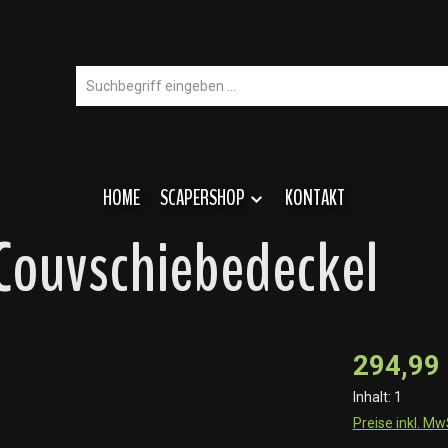
HOME
SCAPERSHOP
KONTAKT
 Couvschiebedeckel
294,99
Inhalt:
1
Preise inkl. M