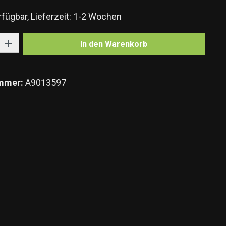
fügbar, Lieferzeit: 1-2 Wochen
Gib den gewünschten Wert ein oder benutze die Schaltflächen um die Anzahl zu e
In den Warenkorb
mmer:
A9013597