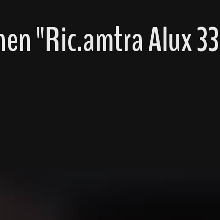
en "Ric.amtra Alux 3
"