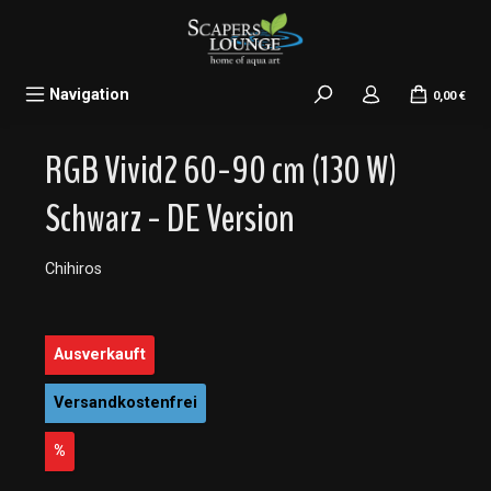
alt springen
Navigation
0,00 €
RGB Vivid2 60-90 cm (130 W)
Schwarz - DE Version
Chihiros
Bildergalerie überspringen
Ausverkauft
Versandkostenfrei
Rabatt
%