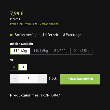
7,99 €
Inhalt:
1
Preise inkl. MwSt. zzgl. Versandkosten
Sofort verfügbar, Lieferzeit: 1-3 Werktage
auswählen
Inhalt / Gewicht
11/160g
11l/1,6kg
51/800g
211/3,5kg
(Diese Option ist zurzeit nicht verfügbar.)
(Diese Option ist zurzeit nicht verfü
(Diese Option ist zur
auswählen
VE
1
3
(Diese Option ist zurzeit nicht verfügbar.)
Produkt Anzahl: Gib den gewünschten Wert ein oder benutze die Schaltflächen um die Anzah
Stück
In den Warenkorb
Produktnummer:
TROP-K-047