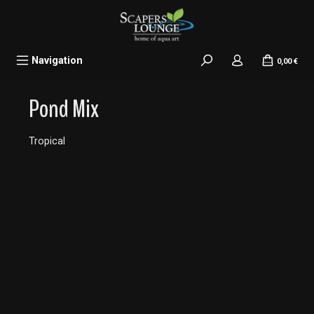
alt springen
Navigation
0,00 €
Pond Mix
Tropical
Bildergalerie überspringen