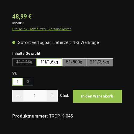
48,99 €
Inhalt:
1
Preise inkl. MwSt. zzgl. Versandkosten
Sofort verfügbar, Lieferzeit: 1-3 Werktage
auswählen
Inhalt / Gewicht
11/145g
11l/1,6kg
51/800g
211/3,5kg
(Diese Option ist zurzeit nicht verfügbar.)
auswählen
VE
1
3
(Diese Option ist zurzeit nicht verfügbar.)
Produkt Anzahl: Gib den gewünschten Wert ein oder benutze die Schaltflächen um die Anzah
Stück
In den Warenkorb
Produktnummer:
TROP-K-045