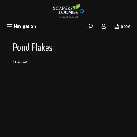
alt springen
Navigation
0,00 €
Pond Flakes
Tropical
Bildergalerie überspringen