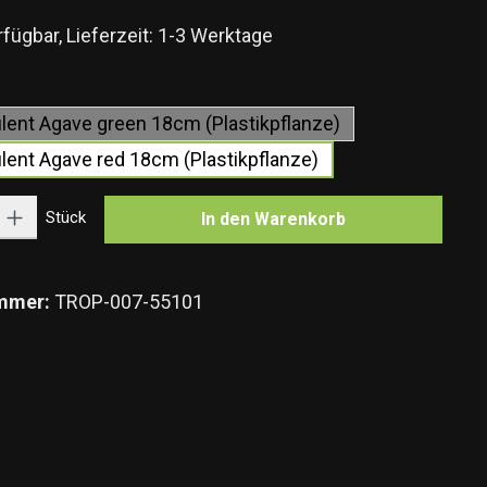
fügbar, Lieferzeit: 1-3 Werktage
wählen
lent Agave green 18cm (Plastikpflanze)
lent Agave red 18cm (Plastikpflanze)
Gib den gewünschten Wert ein oder benutze die Schaltflächen um die Anzahl zu e
Stück
In den Warenkorb
mmer:
TROP-007-55101