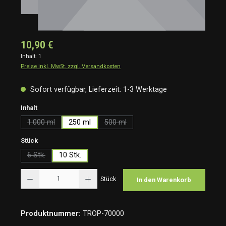
10,90 €
Inhalt:
1
Preise inkl. MwSt. zzgl. Versandkosten
Sofort verfügbar, Lieferzeit: 1-3 Werktage
auswählen
Inhalt
1.000 ml
250 ml
500 ml
(Diese Option ist zurzeit nicht verfügbar.)
(Diese Option ist zurzeit nicht verfügbar
auswählen
Stück
6 Stk.
10 Stk.
(Diese Option ist zurzeit nicht verfügbar.)
Produkt Anzahl: Gib den gewünschten Wert ein oder benutze die Schaltflächen um die Anzah
Stück
In den Warenkorb
Produktnummer:
TROP-70000