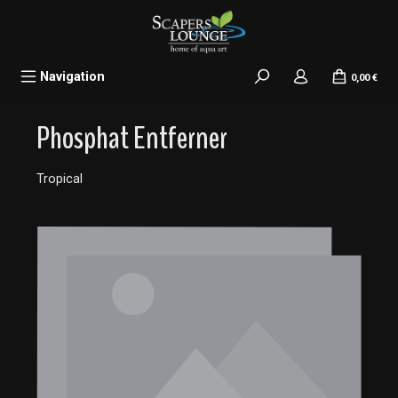
alt springen
Navigation
0,00 €
Phosphat Entferner
Tropical
Bildergalerie überspringen