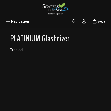
alt springen
Navigation
0,00 €
PLATINIUM Glasheizer
Tropical
Bildergalerie überspringen