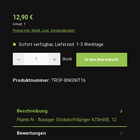
12,90 €
Inhalt:
1
Preise inkl. MwSt. zzgl. Versandkosten
Sofort verfügbar, Lieferzeit: 1-3 Werktage
Produkt Anzahl: Gib den gewünschten Wert ein oder benutze die Schaltflächen um die Anzah
Stück
In den Warenkorb
Produktnummer:
TROP-BNGNIT16
Beschreibung
Plants N - flüssiger Stickstoffdünger 473mlVE: 12
Bewertungen