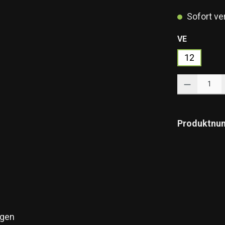
Sofort ver
auswähle
VE
12
Produkt Anzahl: 
Produktnu
gen