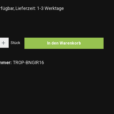
fügbar, Lieferzeit: 1-3 Werktage
n
Gib den gewünschten Wert ein oder benutze die Schaltflächen um die Anzahl zu e
Stück
In den Warenkorb
mmer:
TROP-BNGIR16