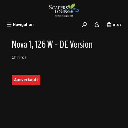
alt springen
Navigation
0,00 €
Nova 1, 126 W - DE Version
Chihiros
Bildergalerie überspringen
Ausverkauft