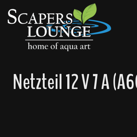
springen
Zur Hauptnavigation springen
Netzteil 12 V 7 A (A
Bildergalerie überspringen