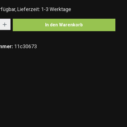
fügbar, Lieferzeit: 1-3 Werktage
Gib den gewünschten Wert ein oder benutze die Schaltflächen um die Anzahl zu e
In den Warenkorb
mmer:
11c30673