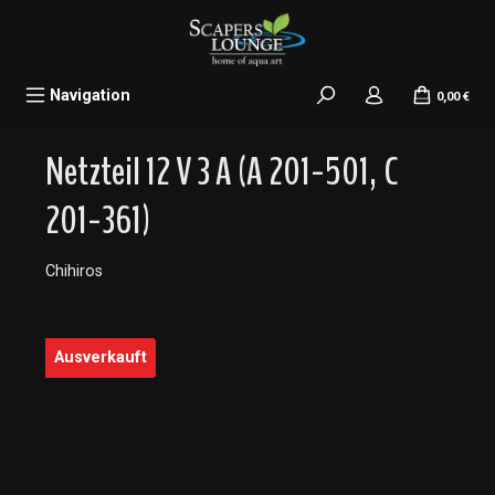
alt springen
Navigation
0,00 €
Netzteil 12 V 3 A (A 201-501, C
201-361)
Chihiros
Bildergalerie überspringen
Ausverkauft