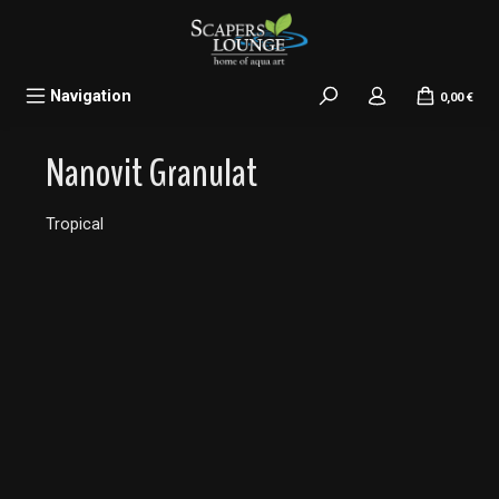
alt springen
Navigation
0,00 €
Nanovit Granulat
Tropical
Bildergalerie überspringen