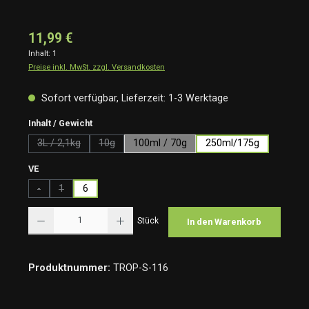
11,99 €
Inhalt:
1
Preise inkl. MwSt. zzgl. Versandkosten
Sofort verfügbar, Lieferzeit: 1-3 Werktage
auswählen
Inhalt / Gewicht
3L / 2,1kg
10g
100ml / 70g
250ml/175g
(Diese Option ist zurzeit nicht verfügbar.)
(Diese Option ist zurzeit nicht verfügbar.)
auswählen
VE
-
1
6
(Diese Option ist zurzeit nicht verfügbar.)
(Diese Option ist zurzeit nicht verfügbar.)
Produkt Anzahl: Gib den gewünschten Wert ein oder benutze die Schaltflächen um die Anzah
Stück
In den Warenkorb
Produktnummer:
TROP-S-116