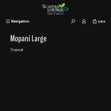
alt springen
Navigation
0,00 €
Mopani Large
Tropical
Bildergalerie überspringen