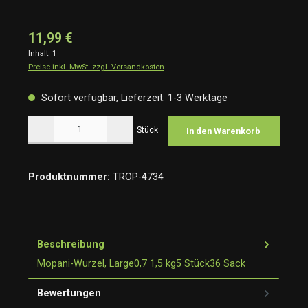
11,99 €
Inhalt:
1
Preise inkl. MwSt. zzgl. Versandkosten
Sofort verfügbar, Lieferzeit: 1-3 Werktage
Produkt Anzahl: Gib den gewünschten Wert ein oder benutze die Schaltflächen um die Anzah
Stück
In den Warenkorb
Produktnummer:
TROP-4734
Beschreibung
Mopani-Wurzel, Large0,7 1,5 kg5 Stück36 Sack
Bewertungen