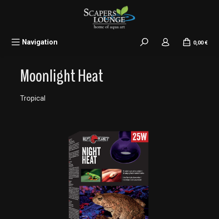
alt springen
Navigation
0,00 €
Moonlight Heat
Tropical
Bildergalerie überspringen