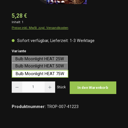
5,28 €
Inhalt:
1
Preise inkl. MwSt. zzgl. Versandkosten
Sofort verfügbar, Lieferzeit: 1-3 Werktage
auswählen
Variante
Bulb Moonlight HEAT 25W
Bulb Moonlight HEAT 50W
Bulb Moonlight HEAT 75W
Produkt Anzahl: Gib den gewünschten Wert ein oder benutze die Schaltflächen um die Anzah
Stück
In den Warenkorb
Produktnummer:
TROP-007-41223