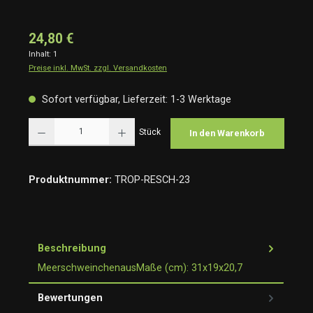
24,80 €
Inhalt:
1
Preise inkl. MwSt. zzgl. Versandkosten
Sofort verfügbar, Lieferzeit: 1-3 Werktage
Produkt Anzahl: Gib den gewünschten Wert ein oder benutze die Schaltflächen um die Anzah
Stück
In den Warenkorb
Produktnummer:
TROP-RESCH-23
Beschreibung
MeerschweinchenausMaße (cm): 31x19x20,7
Bewertungen