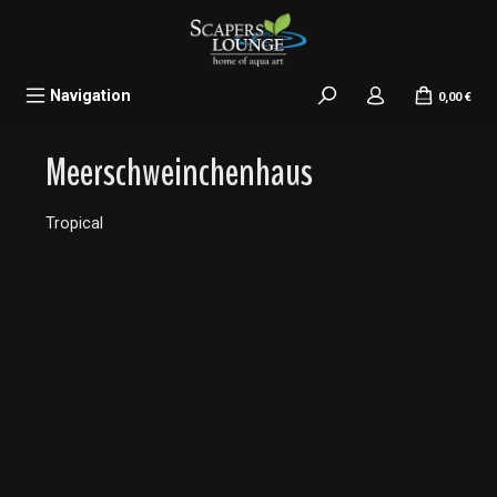
alt springen
Navigation
0,00 €
Meerschweinchenhaus
Tropical
Bildergalerie überspringen