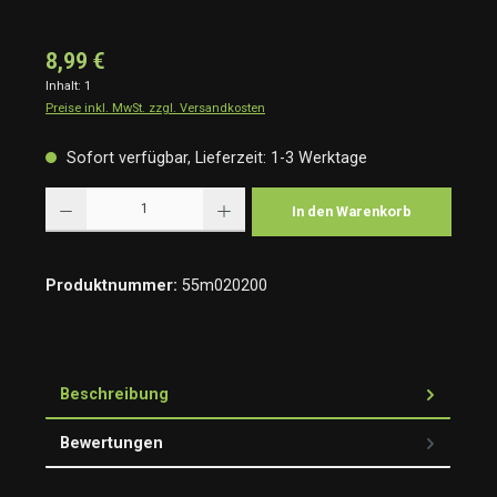
8,99 €
Inhalt:
1
Preise inkl. MwSt. zzgl. Versandkosten
Sofort verfügbar, Lieferzeit: 1-3 Werktage
Produkt Anzahl: Gib den gewünschten Wert ein oder benutze die Schaltflächen um die Anzah
In den Warenkorb
Produktnummer:
55m020200
Beschreibung
Bewertungen