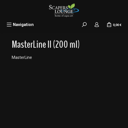
alt springen
Navigation
0,00 €
MasterLine II (200 ml)
MasterLine
Bildergalerie überspringen