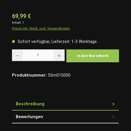
69,99 €
Inhalt:
1
Preise inkl. MwSt. zzgl. Versandkosten
Sofort verfügbar, Lieferzeit: 1-3 Werktage
Produkt Anzahl: Gib den gewünschten Wert ein oder benutze die Schaltflächen um die Anzah
In den Warenkorb
Produktnummer:
55m015000
Beschreibung
Bewertungen