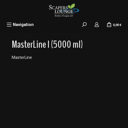
alt springen
Navigation
0,00 €
MasterLine I (5000 ml)
MasterLine
Bildergalerie überspringen