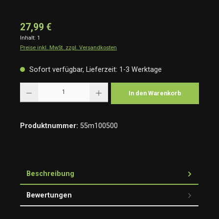
27,99 €
Inhalt:
1
Preise inkl. MwSt. zzgl. Versandkosten
Sofort verfügbar, Lieferzeit: 1-3 Werktage
Produkt Anzahl: Gib den gewünschten Wert ein oder benutze die Schaltflächen um die Anzah
In den Warenkorb
Produktnummer:
55m100500
Beschreibung
Bewertungen