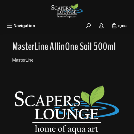
alt springen
Navigation
0,00 €
MasterLine AllinOne Soil 500ml
MasterLine
Bildergalerie überspringen