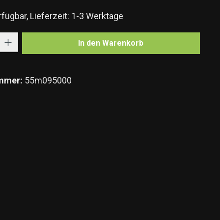
fügbar, Lieferzeit: 1-3 Werktage
Gib den gewünschten Wert ein oder benutze die Schaltflächen um die Anzahl zu e
In den Warenkorb
mmer:
55m095000