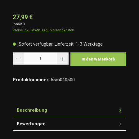
27,99 €
Inhalt:
1
Preise inkl. MwSt. zzgl. Versandkosten
Sofort verfügbar, Lieferzeit: 1-3 Werktage
Produkt Anzahl: Gib den gewünschten Wert ein oder benutze die Schaltflächen um die Anzah
In den Warenkorb
Produktnummer:
55m040500
Beschreibung
Bewertungen