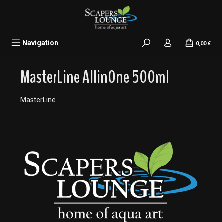
alt springen
Navigation
0,00 €
MasterLine AllinOne 500ml
MasterLine
Bildergalerie überspringen