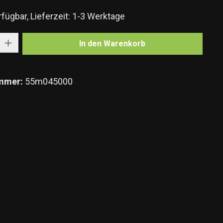
fügbar, Lieferzeit: 1-3 Werktage
Gib den gewünschten Wert ein oder benutze die Schaltflächen um die Anzahl zu e
In den Warenkorb
mmer:
55m045000