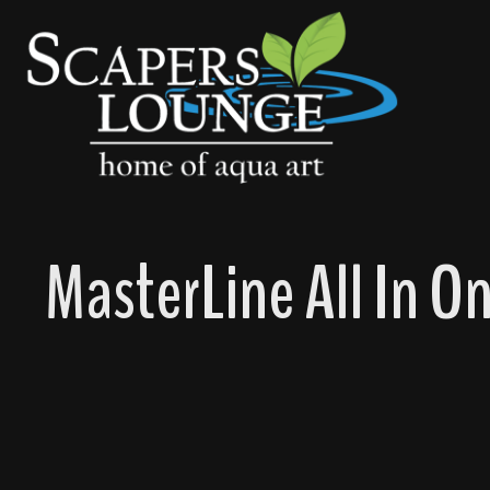
springen
Zur Hauptnavigation springen
MasterLine All In On
Bildergalerie überspringen