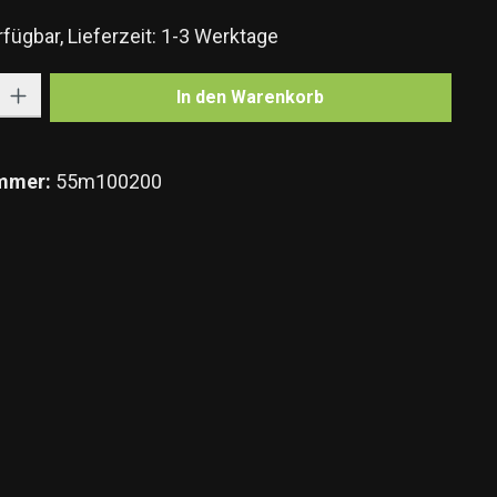
fügbar, Lieferzeit: 1-3 Werktage
Gib den gewünschten Wert ein oder benutze die Schaltflächen um die Anzahl zu e
In den Warenkorb
mmer:
55m100200