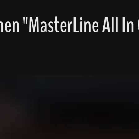
n "MasterLine All In 