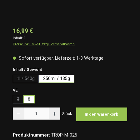
16,99 €
Inhalt:
1
Preise inkl. MwSt. zzgl. Versandkosten
Sofort verfügbar, Lieferzeit: 1-3 Werktage
auswählen
Inhalt / Gewicht
1l / 540g
250ml / 135g
(Diese Option ist zurzeit nicht verfügbar.)
auswählen
VE
3
6
(Diese Option ist zurzeit nicht verfügbar.)
Produkt Anzahl: Gib den gewünschten Wert ein oder benutze die Schaltflächen um die Anzah
Stück
In den Warenkorb
Produktnummer:
TROP-M-025