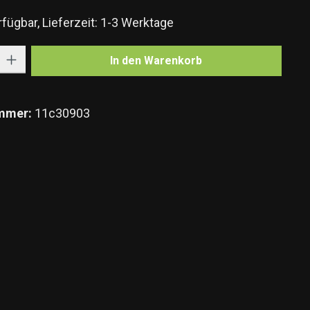
fügbar, Lieferzeit: 1-3 Werktage
Gib den gewünschten Wert ein oder benutze die Schaltflächen um die Anzahl zu e
In den Warenkorb
mmer:
11c30903