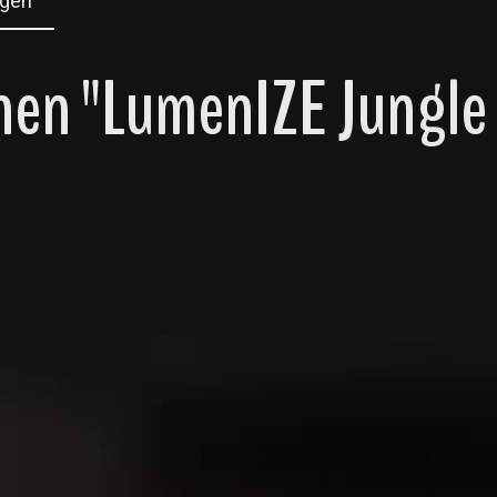
gen
nen "LumenIZE Jungle