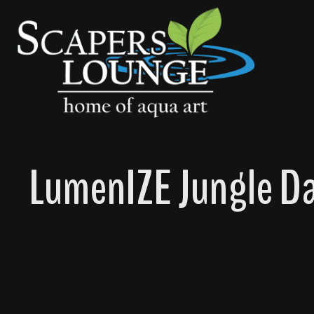
springen
Zur Hauptnavigation springen
LumenIZE Jungle D
Bildergalerie überspringen