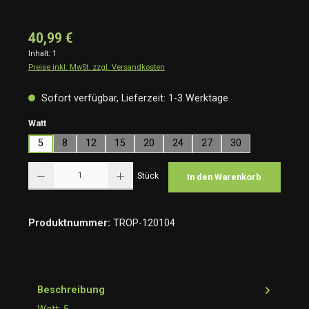
40,99 €
Inhalt:
1
Preise inkl. MwSt. zzgl. Versandkosten
Sofort verfügbar, Lieferzeit: 1-3 Werktage
auswählen
Watt
5
8
12
15
20
24
27
30
Produkt Anzahl: Gib den gewünschten Wert ein oder benutze die Schaltflächen um die Anzah
Stück
In den Warenkorb
Produktnummer:
TROP-120104
Beschreibung