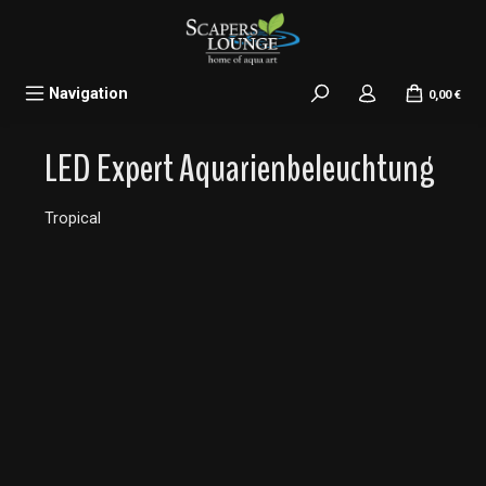
alt springen
Navigation
0,00 €
LED Expert Aquarienbeleuchtung
Tropical
Bildergalerie überspringen