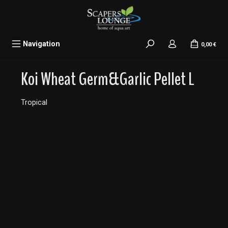
alt springen
Navigation
0,00 €
Koi Wheat Germ&Garlic Pellet L
Tropical
Bildergalerie überspringen