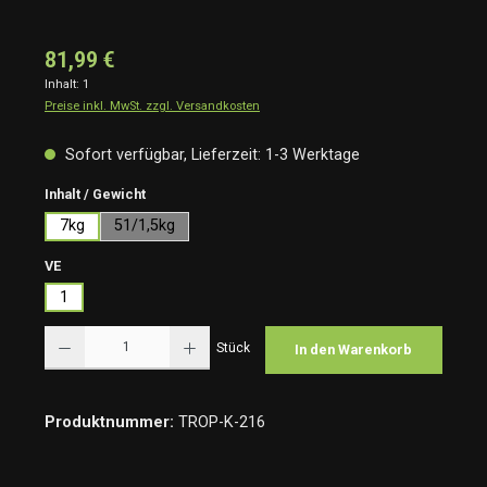
81,99 €
Inhalt:
1
Preise inkl. MwSt. zzgl. Versandkosten
Sofort verfügbar, Lieferzeit: 1-3 Werktage
auswählen
Inhalt / Gewicht
7kg
51/1,5kg
auswählen
VE
1
Produkt Anzahl: Gib den gewünschten Wert ein oder benutze die Schaltflächen um die Anzah
Stück
In den Warenkorb
Produktnummer:
TROP-K-216