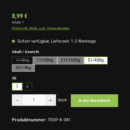
8,99 €
Inhalt:
1
Preise inkl. MwSt. zzgl. Versandkosten
Sofort verfügbar, Lieferzeit: 1-3 Werktage
auswählen
Inhalt / Gewicht
11/80g
11I/900g
21I/1600g
51/430g
(Diese Option ist zurzeit nicht verfügbar.)
501/4kg
auswählen
VE
1
3
(Diese Option ist zurzeit nicht verfügbar.)
Produkt Anzahl: Gib den gewünschten Wert ein oder benutze die Schaltflächen um die Anzah
Stück
In den Warenkorb
Produktnummer:
TROP-K-081