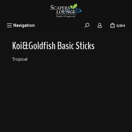
alt springen
Navigation
0,00 €
Koi&Goldfish Basic Sticks
Tropical
Bildergalerie überspringen