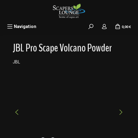
alt springen
Navigation
0,00 €
JBL Pro Scape Volcano Powder
JBL
Bildergalerie überspringen