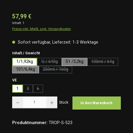
57,99 €
Inhalt:
1
Preise inkl. MwSt. zzgl. Versandkosten
Sofort verfügbar, Lieferzeit: 1-3 Werktage
auswählen
Inhalt / Gewicht
1/1,92kg
1| / 640g
51 /3,2kg
100ml / 64g
(Diese Option ist zurzeit nicht verfügbar.)
(Diese Option ist z
101/6,4kg
250ml / 160g
(Diese Option ist zurzeit nicht verfügbar.)
auswählen
VE
1
3
6
(Diese Option ist zurzeit nicht verfügbar.)
(Diese Option ist zurzeit nicht verfügbar.)
Produkt Anzahl: Gib den gewünschten Wert ein oder benutze die Schaltflächen um die Anzah
Stück
In den Warenkorb
Produktnummer:
TROP-S-523