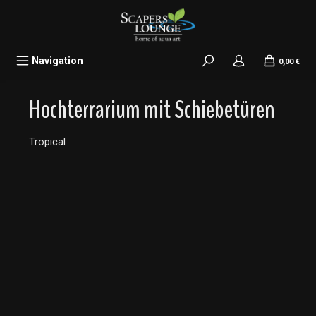
alt springen
Navigation
0,00 €
Hochterrarium mit Schiebetüren
Tropical
Bildergalerie überspringen