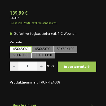
139,99 €
Inhalt:
1
Preise inkl. MwSt. zzgl. Versandkosten
Sofort verfügbar, Lieferzeit: 1-2 Wochen
auswählen
Variante
45X45X60
45X45X90
50X50X100
60X45X90
60X60X120
Produkt Anzahl: Gib den gewünschten Wert ein oder benutze die Schaltflächen um die Anzah
Stück
In den Warenkorb
Produktnummer:
TROP-124008
Beschreibung