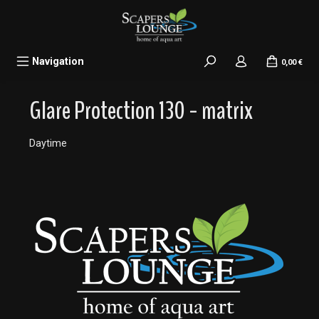
alt springen
Navigation
0,00 €
Glare Protection 130 - matrix
Daytime
Bildergalerie überspringen