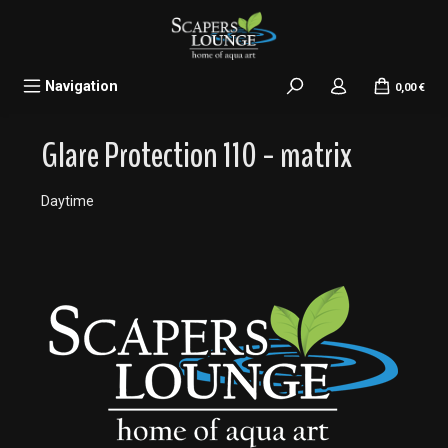
alt springen
Navigation
0,00 €
Glare Protection 110 - matrix
Daytime
Bildergalerie überspringen