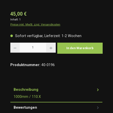
45,00 €
Inhalt:
1
Preise inkl. MwSt. zzgl. Versandkosten
Sofort verfügbar, Lieferzeit: 1-2 Wochen
Produkt Anzahl: Gib den gewünschten Wert ein oder benutze die Schaltflächen um die Anzah
In den Warenkorb
Produktnummer:
40-0196
Beschreibung
1000mm / 110.X
Bewertungen