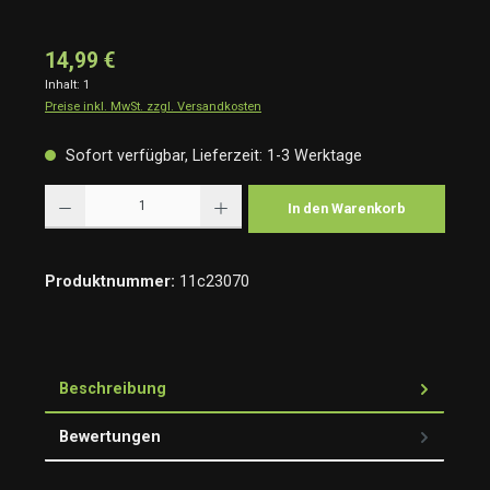
14,99 €
Inhalt:
1
Preise inkl. MwSt. zzgl. Versandkosten
Sofort verfügbar, Lieferzeit: 1-3 Werktage
Produkt Anzahl: Gib den gewünschten Wert ein oder benutze die Schaltflächen um die Anzah
In den Warenkorb
Produktnummer:
11c23070
Beschreibung
Bewertungen