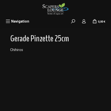
alt springen
Navigation
0,00 €
Gerade Pinzette 25cm
Chihiros
Bildergalerie überspringen