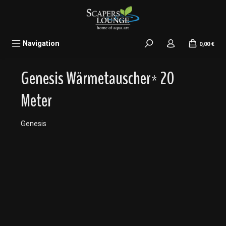
alt springen
Navigation
0,00 €
Genesis Wärmetauscher* 20
Meter
Genesis
Bildergalerie überspringen