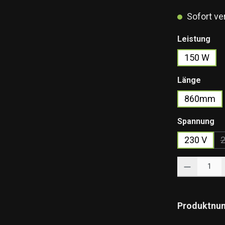
Sofort ver
aus
Leistung
150 W
auswä
Länge
860mm
au
Spannung
230 V
2
Produkt Anzahl: 
Produktnu