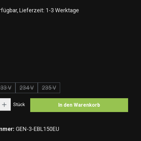
fügbar, Lieferzeit: 1-3 Werktage
wählen
hlen
swählen
33 V
234 V
235 V
(Diese Option ist zurzeit nicht verfügbar.)
(Diese Option ist zurzeit nicht verfügbar.)
(Diese Option ist zurzeit nicht verfügbar.)
Gib den gewünschten Wert ein oder benutze die Schaltflächen um die Anzahl zu e
Stück
In den Warenkorb
mmer:
GEN-3-EBL150EU