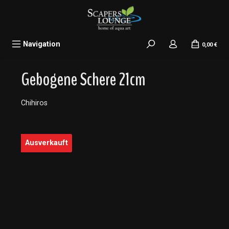
alt springen
Navigation
0,00 €
Gebogene Schere 21cm
Chihiros
Bildergalerie überspringen
Ausverkauft