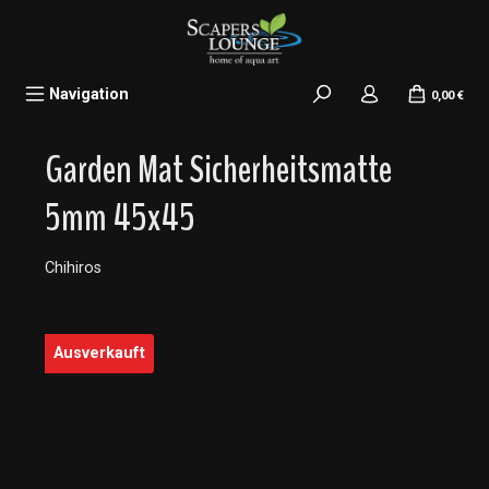
alt springen
Navigation
0,00 €
Garden Mat Sicherheitsmatte
5mm 45x45
Chihiros
Bildergalerie überspringen
Ausverkauft